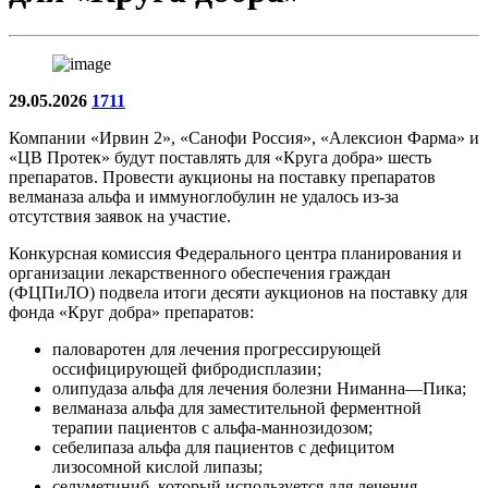
29.05.2026
1711
Компании «Ирвин 2», «Санофи Россия», «Алексион Фарма» и
«ЦВ Протек» будут поставлять для «Круга добра» шесть
препаратов. Провести аукционы на поставку препаратов
велманаза альфа и иммуноглобулин не удалось из-за
отсутствия заявок на участие.
Конкурсная комиссия Федерального центра планирования и
организации лекарственного обеспечения граждан
(ФЦПиЛО) подвела итоги десяти аукционов на поставку для
фонда «Круг добра» препаратов:
паловаротен для лечения прогрессирующей
оссифицирующей фибродисплазии;
олипудаза альфа для лечения болезни Ниманна—Пика;
велманаза альфа для заместительной ферментной
терапии пациентов с альфа-маннозидозом;
себелипаза альфа для пациентов с дефицитом
лизосомной кислой липазы;
селуметиниб, который используется для лечения