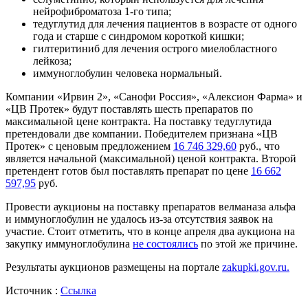
нейрофиброматоза 1-го типа;
тедуглутид для лечения пациентов в возрасте от одного
года и старше с синдромом короткой кишки;
гилтеритиниб для лечения острого миелобластного
лейкоза;
иммуноглобулин человека нормальный.
Компании «Ирвин 2», «Санофи Россия», «Алексион Фарма» и
«ЦВ Протек» будут поставлять шесть препаратов по
максимальной цене контракта. На поставку тедуглутида
претендовали две компании. Победителем признана «ЦВ
Протек» с ценовым предложением
16 746 329,60
руб., что
является начальной (максимальной) ценой контракта. Второй
претендент готов был поставлять препарат по цене
16 662
597,95
руб.
Провести аукционы на поставку препаратов велманаза альфа
и иммуноглобулин не удалось из-за отсутствия заявок на
участие. Стоит отметить, что в конце апреля два аукциона на
закупку иммуноглобулина
не состоялись
по этой же причине.
Результаты аукционов размещены на портале
zakupki.gov.ru.
Источник :
Ссылка