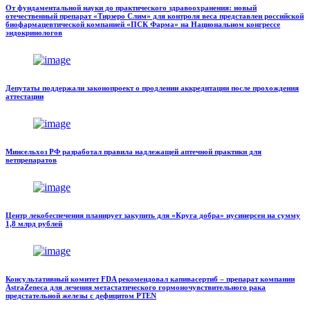
От фундаментальной науки до практического здравоохранения: новый
отечественный препарат «Тирзеро Слим» для контроля веса представлен российской
биофармацевтической компанией «ПСК Фарма» на Национальном конгрессе
эндокринологов
Депутаты поддержали законопроект о продлении аккредитации после прохождения
аттестации
Минсельхоз РФ разработал правила надлежащей аптечной практики для
ветпрепаратов
Центр лекобеспечения планирует закупить для «Круга добра» нусинерсен на сумму
1,8 млрд рублей
Консультативный комитет FDA рекомендовал капивасертиб – препарат компании
AstraZeneca для лечения метастатического гормоночувствительного рака
предстательной железы с дефицитом PTEN