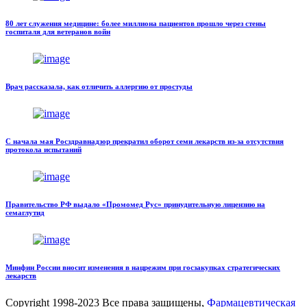
80 лет служения медицине: более миллиона пациентов прошло через стены
госпиталя для ветеранов войн
Врач рассказала, как отличить аллергию от простуды
С начала мая Росздравнадзор прекратил оборот семи лекарств из-за отсутствия
протокола испытаний
Правительство РФ выдало «Промомед Рус» принудительную лицензию на
семаглутид
Минфин России вносит изменения в нацрежим при госзакупках стратегических
лекарств
Copyright
1998-2023 Все права защищены,
Фармацевтическая