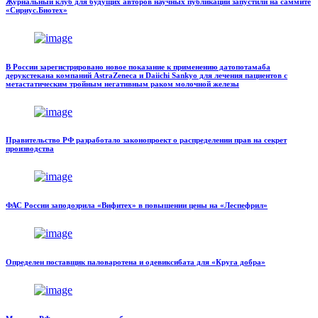
Журнальный клуб для будущих авторов научных публикаций запустили на саммите
«Сириус.Биотех»
В России зарегистрировано новое показание к применению датопотамаба
дерукстекана компаний AstraZeneca и Daiichi Sankyo для лечения пациентов с
метастатическим тройным негативным раком молочной железы
Правительство РФ разработало законопроект о распределении прав на секрет
производства
ФАС России заподозрила «Вифитех» в повышении цены на «Леспефрил»
Определен поставщик паловаротена и одевиксибата для «Круга добра»