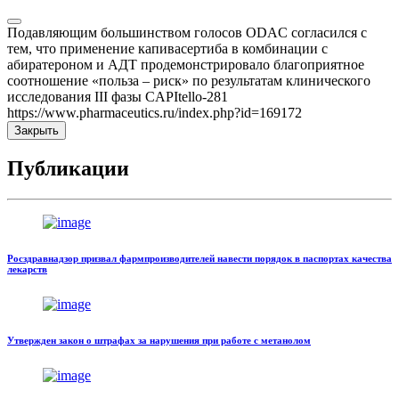
Подавляющим большинством голосов ODAC согласился с
тем, что применение капивасертиба в комбинации с
абиратероном и АДТ продемонстрировало благоприятное
соотношение «польза – риск» по результатам клинического
исследования III фазы CAPItello-281
https://www.pharmaceutics.ru/index.php?id=169172
Закрыть
Публикации
Росздравнадзор призвал фармпроизводителей навести порядок в паспортах качества
лекарств
Утвержден закон о штрафах за нарушения при работе с метанолом