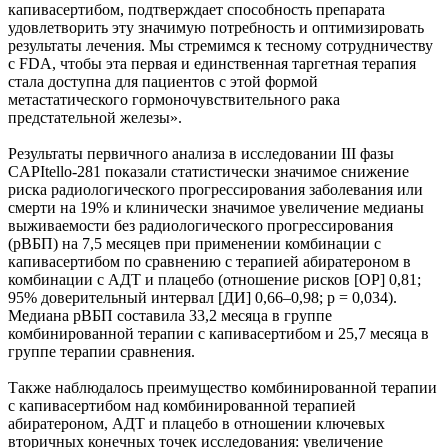
капивасертибом, подтверждает способность препарата
удовлетворить эту значимую потребность и оптимизировать
результаты лечения. Мы стремимся к тесному сотрудничеству
с FDA, чтобы эта первая и единственная таргетная терапия
стала доступна для пациентов с этой формой
метастатического гормоночувствительного рака
предстательной железы».
Результаты первичного анализа в исследовании III фазы
CAPItello-281 показали статистически значимое снижение
риска радиологического прогрессирования заболевания или
смерти на 19% и клинически значимое увеличение медианы
выживаемости без радиологического прогрессирования
(рВБП) на 7,5 месяцев при применении комбинации с
капивасертибом по сравнению с терапией абиратероном в
комбинации с АДТ и плацебо (отношение рисков [ОР] 0,81;
95% доверительный интервал [ДИ] 0,66–0,98; p = 0,034).
Медиана рВБП составила 33,2 месяца в группе
комбинированной терапии с капивасертибом и 25,7 месяца в
группе терапии сравнения.
Также наблюдалось преимущество комбинированной терапии
с капивасертибом над комбинированной терапией
абиратероном, АДТ и плацебо в отношении ключевых
вторичных конечных точек исследования: увеличение