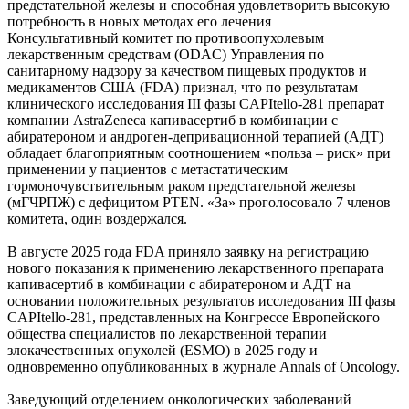
предстательной железы и способная удовлетворить высокую
потребность в новых методах его лечения
Консультативный комитет по противоопухолевым
лекарственным средствам (ODAC) Управления по
санитарному надзору за качеством пищевых продуктов и
медикаментов США (FDA) признал, что по результатам
клинического исследования III фазы CAPItello-281 препарат
компании AstraZeneca капивасертиб в комбинации с
абиратероном и андроген-депривационной терапией (АДТ)
обладает благоприятным соотношением «польза – риск» при
применении у пациентов с метастатическим
гормоночувствительным раком предстательной железы
(мГЧРПЖ) с дефицитом PTEN. «За» проголосовало 7 членов
комитета, один воздержался.
В августе 2025 года FDA приняло заявку на регистрацию
нового показания к применению лекарственного препарата
капивасертиб в комбинации с абиратероном и АДТ на
основании положительных результатов исследования III фазы
CAPItello-281, представленных на Конгрессе Европейского
общества специалистов по лекарственной терапии
злокачественных опухолей (ESMO) в 2025 году и
одновременно опубликованных в журнале Annals of Oncology.
Заведующий отделением онкологических заболеваний