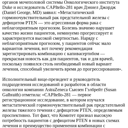
органов мочеполовой системы Онкологического института
Duke и исследователь CAPItello-281 врач Дэниел Джордж
(Daniel George, MD) заявил: «Метастатический
гормоночувствительный рак предстательной железы с
дефицитом PTEN — это агрессивная форма рака с
неблагоприятным прогнозом. Болезнь значимо нарушает
качество жизни пациентов, неминуемо прогрессирует и
характеризуется высокой смертностью. Наряду с
неблагоприятным прогнозом, у пациентов сейчас мало
вариантов лечения, вот почему рекомендация
зарегистрировать комбинацию с капивасертибом —
прекрасная новость как для пациентов, так и для врачей,
поскольку появился столь необходимый новый вариант
лечения, способный увеличить время до прогрессирования».
Исполнительный вице-президент и руководитель
подразделения исследований и разработок в области
онкологии компании AstraZeneca Сьюзен Гэлбрейт (Susan
Galbraith) отметила: «CAPItello-281 — первое
регистрационное исследование, в котором изучался
метастатический гормоночувствительный рак предстательной
железы тяжелого течения с дефицитом PTEN, определяемым
проспективно. Тот факт, что Комитет признал высокую
потребность пациентов с дефицитом PTEN в новых схемах
лечения и преимущество применения комбинации с