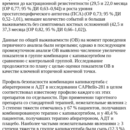
времени до кастрационной резистентности (29,5 и 22,0 месяца
[ОР 0,77; 95 % ДИ 0,63–0,94]) и роста уровня
простатспецифического антигена (ПСА) (ОР 0,73; 95 % ДИ
0,52–1,01), меньшее количество событий и большая
выживаемость без симптомных костных осложнений (42,5 и
37,3 месяца [ОР 0,82, 95 % ДИ 0,66–1,02]).
Данные по общей выживаемости (ОВ) на момент проведения
первичного анализа были незрелыми; однако в последующем
промежуточном анализе ОВ выявлено численное увеличение
показателя в группе комбинации с капивасертибом по
сравнению с контрольной группой. Исследование
продолжится по плану с целью оценки показателя ОВ в
качестве ключевой вторичной конечной точки.
Профиль безопасности комбинации капивасертиба с
абиратероном и АДТ в исследовании CAPItello-281 в целом
соответствовал известному профилю каждого их этих
препаратов по отдельности. При применении таргетного
препарата со стандартной терапией, нежелательные явления ≥
3 степени тяжести отмечались у 67 % пациентов, получавших
комбинированную терапию с капивасертибом, и у 40,4 %
пациентов, получавших терапию абиратероном, АДТ и
плацебо. Наиболее частыми нежелательными явлениями ≥ 3
степени тяжести в группе капивасертиба были сыпь (12,3 %),