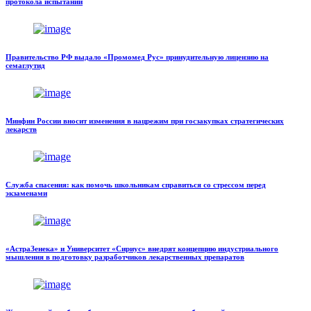
протокола испытаний
Правительство РФ выдало «Промомед Рус» принудительную лицензию на
семаглутид
Минфин России вносит изменения в нацрежим при госзакупках стратегических
лекарств
Служба спасения: как помочь школьникам справиться со стрессом перед
экзаменами
«АстраЗенека» и Университет «Сириус» внедрят концепцию индустриального
мышления в подготовку разработчиков лекарственных препаратов